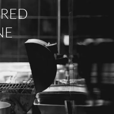
IRED
NE