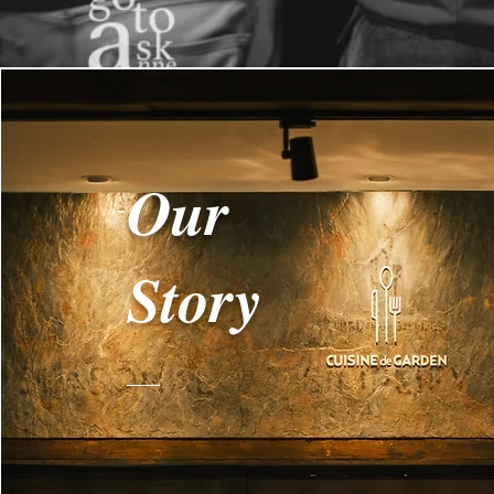
Our
Story