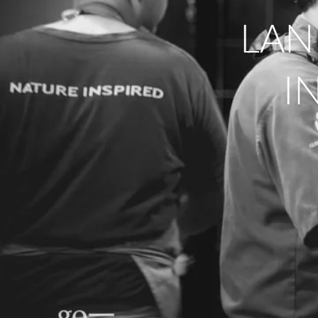
LAN
I