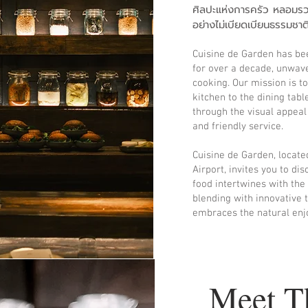
ศิลปะแห่งการครัว หลอมรวม
อย่างไม่เบียดเบียนธรรมชาต
Cuisine de Garden has be
for over a decade, unwave
cooking. Our mission is t
kitchen to the dining tabl
through the visual appeal 
and friendly service.
Cuisine de Garden, locate
Airport, invites you to d
food intertwines with the
blending with innovative 
embraces the natural enj
Meet T