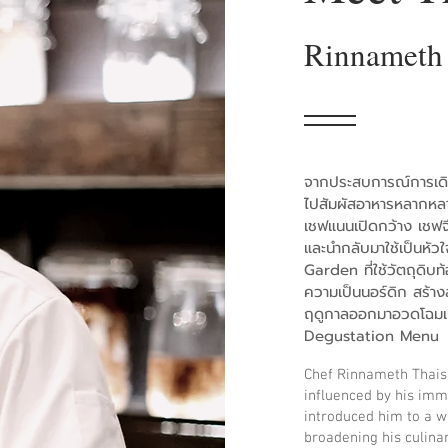
Rinnameth 
จากประสบการณ์การเดิน
ไปสัมผัสอาหารหลากหลา
เชฟแนนเปิดกว้าง เชฟ
และนำกลับมาใช้เป็นหั
Garden ที่ใช้วัตถุดิ
ความเป็นนอร์ดิก สร้าง
ฤดูกาลออกมาอวดโฉมเ
Degustation Menu
Chef Rinnameth Thaisu
influenced by his imme
introduced him to a wi
broadening his culina