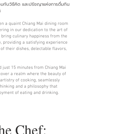
กับวิธีคิด และปรัชญาแห่งการดื่มกิน
ิ
en a quaint Chiang Mai dining room
ring in our dedication to the art of
o bring culinary happiness from the
e, providing a satisfying experience
of their dishes, delectable flavors,
d just 15 minutes from Chiang Mai
iscover a realm where the beauty of
 artistry of cooking, seamlessly
thinking and a philosophy that
oyment of eating and drinking.
he Chef
: